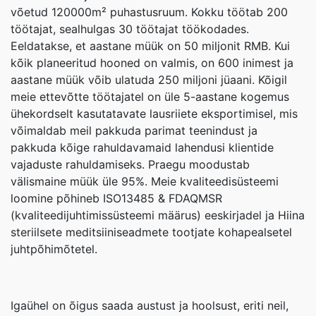
võetud 120000m² puhastusruum. Kokku töötab 200
töötajat, sealhulgas 30 töötajat töökodades.
Eeldatakse, et aastane müük on 50 miljonit RMB. Kui
kõik planeeritud hooned on valmis, on 600 inimest ja
aastane müük võib ulatuda 250 miljoni jüaani. Kõigil
meie ettevõtte töötajatel on üle 5-aastane kogemus
ühekordselt kasutatavate lausriiete eksportimisel, mis
võimaldab meil pakkuda parimat teenindust ja
pakkuda kõige rahuldavamaid lahendusi klientide
vajaduste rahuldamiseks. Praegu moodustab
välismaine müük üle 95%. Meie kvaliteedisüsteemi
loomine põhineb ISO13485 & FDAQMSR
(kvaliteedijuhtimissüsteemi määrus) eeskirjadel ja Hiina
steriilsete meditsiiniseadmete tootjate kohapealsetel
juhtpõhimõtetel.
Igaühel on õigus saada austust ja hoolsust, eriti neil,