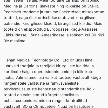
steriliseerimise üle. Meie tooraine tarnijad on läbinud
Medline ja Cardinal ülevaate ning lõikekile on 3M-ilt.
Peamiselt toodame ja tarnime ühekordselt mittekootud
tooteid, nagu ühekordselt kasutatavad kirurgilised
pakendid, kirurgilised kleidid, kirurgilised kleidid. Meie
tooteid on eksporditud Euroopasse, Kagu-Aasiasse,
Lähis-Idasse, Lõuna-Ameerikasse ja rohkem kui 30 riiki
üle maailma.
Henan Medical Technology Co., Ltd on üks Hiina
juhtivaid tootjaid ja tarnijaid kirurgiliste kleitide ja
kardinate haigla operatsiooniruumide ja kliinikute
jaoks. Valmistame laia valikut tooteid vastavalt kõige
rangematele valitsuste ja rahvusvaheliste
tervishoiuasutuste kehtestatud standarditele. Kõik
tooted on valmistatud kõrgetasemelistes
puhastusruumides, mis on rangelt kontrollitud
vastavalt ISO ja CE nõuetele. Nüüd on kasutusele