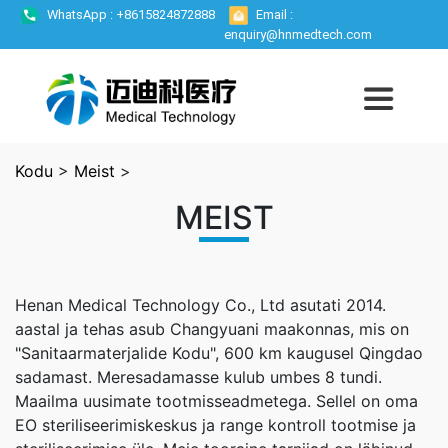
WhatsApp : +8615824872888
Email :
enquiry@hnmedtech.com
Kodu
>
Meist
>
MEIST
Henan Medical Technology Co., Ltd asutati 2014.
aastal ja tehas asub Changyuani maakonnas, mis on
"Sanitaarmaterjalide Kodu", 600 km kaugusel Qingdao
sadamast. Meresadamasse kulub umbes 8 tundi.
Maailma uusimate tootmisseadmetega. Sellel on oma
EO steriliseerimiskeskus ja range kontroll tootmise ja