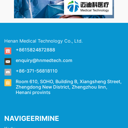
Henan Medical Technology Co., Ltd.
+8615824872888
enquiry@hnmedtech.com
+86-371-56818110
Room 610, SOHO, Building B, Xiangsheng Street,
Zhengdong New District, Zhengzhou linn,
Henani provints
NAVIGEERIMINE