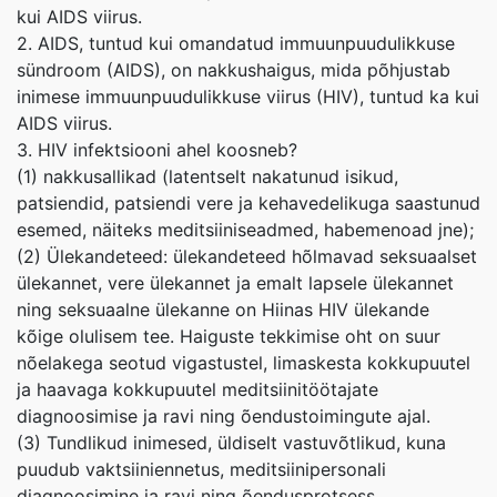
kui AIDS viirus.
2. AIDS, tuntud kui omandatud immuunpuudulikkuse
sündroom (AIDS), on nakkushaigus, mida põhjustab
inimese immuunpuudulikkuse viirus (HIV), tuntud ka kui
AIDS viirus.
3. HIV infektsiooni ahel koosneb?
(1) nakkusallikad (latentselt nakatunud isikud,
patsiendid, patsiendi vere ja kehavedelikuga saastunud
esemed, näiteks meditsiiniseadmed, habemenoad jne);
(2) Ülekandeteed: ülekandeteed hõlmavad seksuaalset
ülekannet, vere ülekannet ja emalt lapsele ülekannet
ning seksuaalne ülekanne on Hiinas HIV ülekande
kõige olulisem tee. Haiguste tekkimise oht on suur
nõelakega seotud vigastustel, limaskesta kokkupuutel
ja haavaga kokkupuutel meditsiinitöötajate
diagnoosimise ja ravi ning õendustoimingute ajal.
(3) Tundlikud inimesed, üldiselt vastuvõtlikud, kuna
puudub vaktsiiniennetus, meditsiinipersonali
diagnoosimine ja ravi ning õendusprotsess,