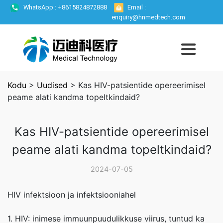
WhatsApp : +8615824872888
Email :
enquiry@hnmedtech.com
Kodu
>
Uudised
> Kas HIV-patsientide opereerimisel
peame alati kandma topeltkindaid?
Kas HIV-patsientide opereerimisel
peame alati kandma topeltkindaid?
2024-07-05
HIV infektsioon ja infektsiooniahel
1. HIV: inimese immuunpuudulikkuse viirus, tuntud ka