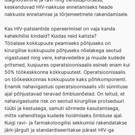
keskenduvad HIV-nakkuse ennetamiseks heade
nakkuste ennetamise ja tõrjemeetmete rakendamisele.
Kas HIV-patsientide opereerimisel on vaja kanda
kahekihilisi kindaid? Kuidas neid kaitsta?
Tööalase kokkupuute peamiseks põhjuseks on
kirurgilise kokkupuute põhjuseks nõelakega seotud
vigastused ning vere, kehavedelike ja muude kudede
pritsmed, kusjuures operatsioonisaalis esineb enam kui
50% töökeskkonna kokkupuutest. Operatsioonisaalis
on töökeskkonnas kokkupuute kaks põhikomponenti.
Enamik nahavigastusi operatsioonisaalis või sünnituse
ajal põhjustavad teravad õmblusnõelad. On leitud, et
nahavigastuste risk on seotud kirurgilise protseduuri
tüübi ja kestusega, samuti sõrmede kasutamisega,
mitte vahenditega kudede hoidmiseks õmbluse ajal.
Kuigi ravi- ja farmakoloogilisi sekkumisi rakendatakse
järk-järgult ja standardiseeritakse pärast HIV-ga