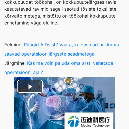
kokkupuudet töökohal, on kokkupuutejärgses ravis
kasutatavad ravimid sageli seotud tõsiste toksiliste
kõrvaltoimetega, mistõttu on töökohal kokkupuute
ennetamine väga oluline.
Eelmine:
Räägid AIDsist? Vaata, kuidas nad hakkama
saavad operatsioonijärgsete seadmetega!
Järgmine:
Kas ma võin paluda oma arsti vahetada
operatsiooni ajal?
Play
Video