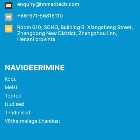
enquiry@hnmedtech.com
+86-371-56818110
Room 610, SOHO, Building B, Xiangsheng Street,
Zhengdong New District, Zhengzhou linn,
Henani provints
NAVIGEERIMINE
Kodu
Meist
Tooted
Uudised
Teadmised
Võtke meiega ühendust