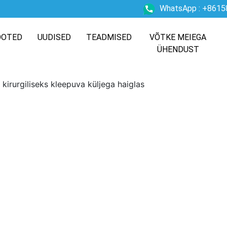
WhatsApp : +861
OOTED
UUDISED
TEADMISED
VÕTKE MEIEGA
ÜHENDUST
irurgiliseks kleepuva küljega haiglas