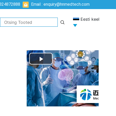
5824872888
Email : enquiry@hnmedtech.com
Eesti keel
Play
Video