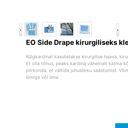
EO Side Drape kirurgiliseks kl
Külgkardinat kasutatakse kirurgilise haava, kiru
Et olla tõhus, peaks kardina vähemalt katma kõ
piirkonda, et vältida juhuslikku saastumist. Võ
liimiga või ilma.