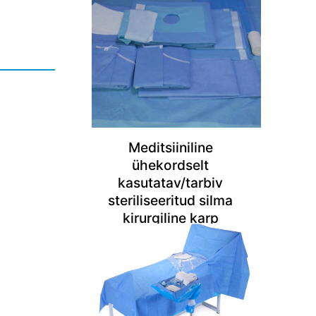
Meditsiiniline
ühekordselt
kasutatav/tarbiv
steriliseeritud silma
kirurgiline karp