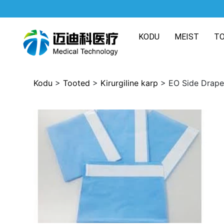
KODU
MEIST
T
Kodu
>
Tooted
>
Kirurgiline karp
> EO Side Drape k