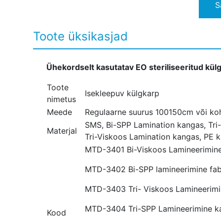
S
Toote üksikasjad
Ühekordselt kasutatav EO steriliseeritud kül
Toote
Isekleepuv külgkarp
nimetus
Meede
Regulaarne suurus 100150cm või ko
SMS, Bi-SPP Lamination kangas, Tri
Materjal
Tri-Viskoos Lamination kangas, PE ki
MTD-3401 Bi-Viskoos Lamineerimin
MTD-3402 Bi-SPP lamineerimine fa
MTD-3403 Tri- Viskoos Lamineerim
MTD-3404 Tri-SPP Lamineerimine 
Kood