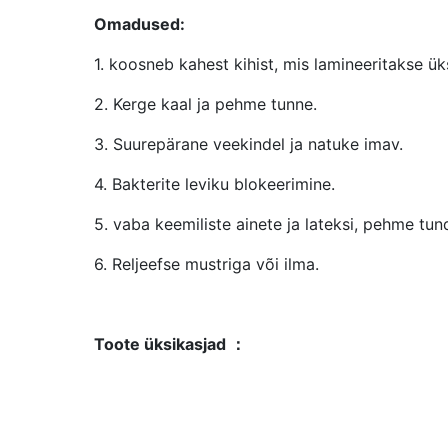
Omadused:
1. koosneb kahest kihist, mis lamineeritakse ük
2. Kerge kaal ja pehme tunne.
3. Suurepärane veekindel ja natuke imav.
4. Bakterite leviku blokeerimine.
5. vaba keemiliste ainete ja lateksi, pehme tund
6. Reljeefse mustriga või ilma.
Toote üksikasjad
：