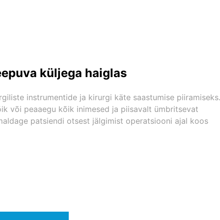
eepuva küljega haiglas
rgiliste instrumentide ja kirurgi käte saastumise piiramiseks
ik või peaaegu kõik inimesed ja piisavalt ümbritsevat
imaldage patsiendi otsest jälgimist operatsiooni ajal koos