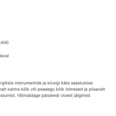
siid)
daval
rgiliste instrumentide ja kirurgi käte saastumise
malt katma kõik või peaaegu kõik inimesed ja piisavalt
astumist. Võimaldage patsiendi otsest jälgimist