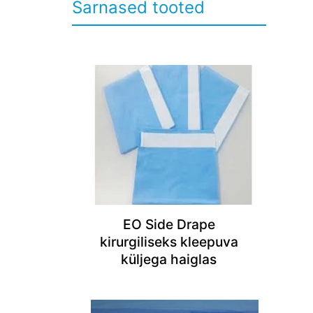
Sarnased tooted
.
EO Side Drape
kirurgiliseks kleepuva
küljega haiglas