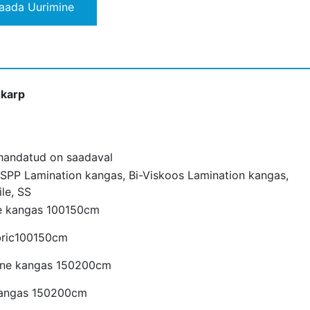
aada Uurimine
gkarp
handatud on saadaval
-SPP Lamination kangas, Bi-Viskoos Lamination kangas,
le, SS
e kangas 100150cm
bric100150cm
ine kangas 150200cm
kangas 150200cm