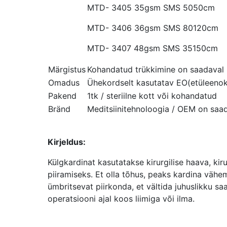
MTD- 3405 35gsm SMS 5050cm
MTD- 3406 36gsm SMS 80120cm
MTD- 3407 48gsm SMS 35150cm
Märgistus
Kohandatud trükkimine on saadaval
Omadus
Ühekordselt kasutatav EO(etüleenok
Pakend
1tk / steriilne kott või kohandatud
Bränd
Meditsiinitehnoloogia / OEM on saa
Kirjeldus:
Külgkardinat kasutatakse kirurgilise haava, kiru
piiramiseks. Et olla tõhus, peaks kardina vähe
ümbritsevat piirkonda, et vältida juhuslikku sa
operatsiooni ajal koos liimiga või ilma.